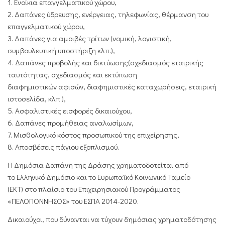
1. Ενοίκια επαγγελματικού χώρου,
2. Δαπάνες ύδρευσης, ενέργειας, τηλεφωνίας, θέρμανση του
επαγγελματικού χώρου,
3. Δαπάνες για αμοιβές τρίτων (νομική, λογιστική,
συμβουλευτική υποστήριξη κλπ.),
4. Δαπάνες προβολής και δικτύωσης(σχεδιασμός εταιρικής
ταυτότητας, σχεδιασμός και εκτύπωση
διαφημιστικών αφισών, διαφημιστικές καταχωρήσεις, εταιρική
ιστοσελίδα, κλπ.),
5. Ασφαλιστικές εισφορές δικαιούχου,
6. Δαπάνες προμήθειας αναλωσίμων,
7. Μισθολογικό κόστος προσωπικού της επιχείρησης,
8. Αποσβέσεις πάγιου εξοπλισμού.
Η Δημόσια Δαπάνη της Δράσης χρηματοδοτείται από
το
Ελληνικό Δημόσιο
και το
Ευρωπαϊκό Κοινωνικό Ταμείο
(ΕΚΤ)
στο πλαίσιο του
Επιχειρησιακού Προγράμματος
«ΠΕΛΟΠΟΝΝΗΣΟΣ» του ΕΣΠΑ 2014-2020.
Δικαιούχοι, που δύνανται να τύχουν δημόσιας χρηματοδότησης