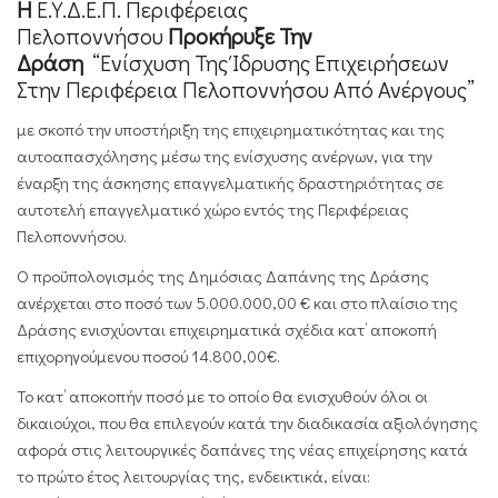
Η
Ε.Υ.Δ.Ε.Π. Περιφέρειας
Πελοποννήσου
Προκήρυξε Την
Δράση
“Ενίσχυση Της Ίδρυσης Επιχειρήσεων
Στην Περιφέρεια Πελοποννήσου Από Ανέργους”
με σκοπό την υποστήριξη της επιχειρηματικότητας και της
αυτοαπασχόλησης μέσω της ενίσχυσης ανέργων, για την
έναρξη της άσκησης επαγγελματικής δραστηριότητας σε
αυτοτελή επαγγελματικό χώρο εντός της Περιφέρειας
Πελοποννήσου.
Ο π
ροϋπολογισμός της Δημόσιας Δαπάνης
της Δράσης
ανέρχεται στο ποσό των
5.000.000,00 €
και στο πλαίσιο της
Δράσης ενισχύονται επιχειρηματικά σχέδια κατ’ αποκοπή
επιχορηγούμενου ποσού
14.800,00€.
Το κατ’ αποκοπήν ποσό με το οποίο θα ενισχυθούν όλοι οι
δικαιούχοι, που θα επιλεγούν κατά την διαδικασία αξιολόγησης
αφορά στις λειτουργικές δαπάνες της νέας επιχείρησης κατά
το πρώτο έτος λειτουργίας της, ενδεικτικά, είναι: