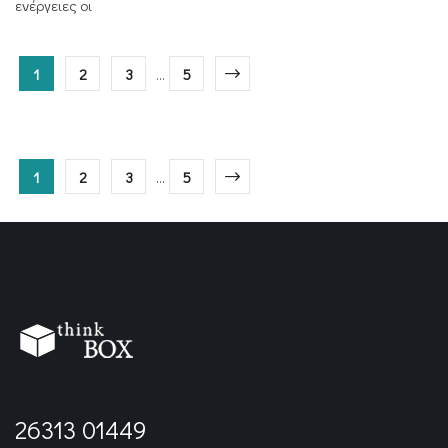
ενέργειες οι
1
2
3
...
5
1
2
3
...
5
26313 01449